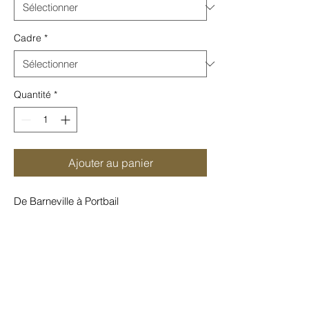
Cadre
*
Quantité
*
Ajouter au panier
De Barneville à Portbail
Tirage jet d'encre
Cette photographie est tirée sur différents
papiers selon le format choisi :