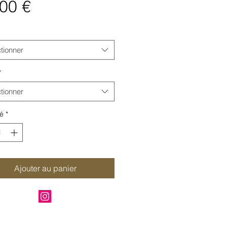
Prix
00 €
tionner
*
tionner
é
*
Ajouter au panier