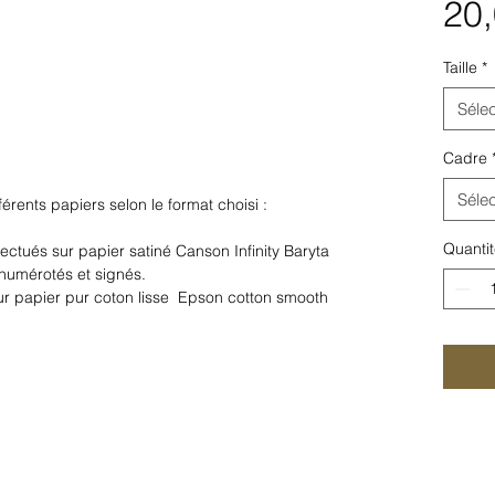
20,
Taille
*
Sélec
Cadre
Sélec
férents papiers selon le format choisi :
Quantit
ectués sur papier satiné Canson Infinity Baryta
numérotés et signés.
 sur papier pur coton lisse Epson cotton smooth