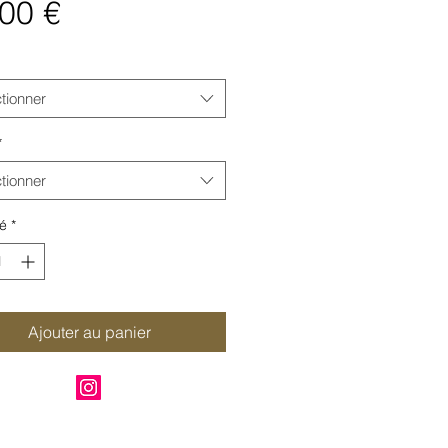
Prix
00 €
tionner
*
tionner
é
*
Ajouter au panier