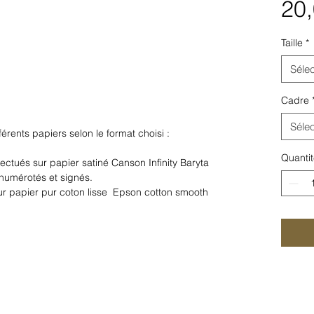
20,
Taille
*
Sélec
Cadre
Sélec
férents papiers selon le format choisi :
Quantit
ectués sur papier satiné Canson Infinity Baryta
numérotés et signés.
 sur papier pur coton lisse Epson cotton smooth