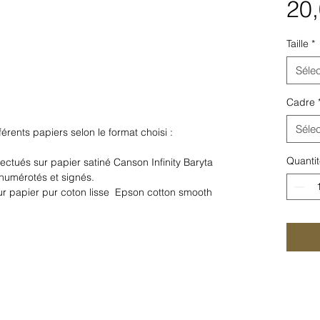
20,
Taille
*
Sélec
Cadre
Sélec
férents papiers selon le format choisi :
Quantit
ectués sur papier satiné Canson Infinity Baryta
numérotés et signés.
 sur papier pur coton lisse Epson cotton smooth