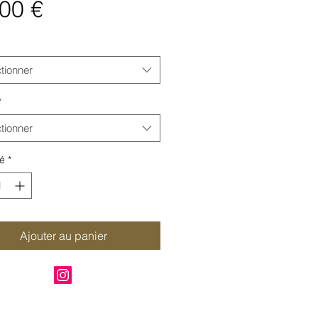
Prix
00 €
tionner
*
tionner
é
*
Ajouter au panier