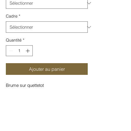
Cadre
*
Quantité
*
Ajouter au panier
Brume sur quettetot
Tirage jet d'encre
Cette photographie est tirée sur différents
papiers selon le format choisi :