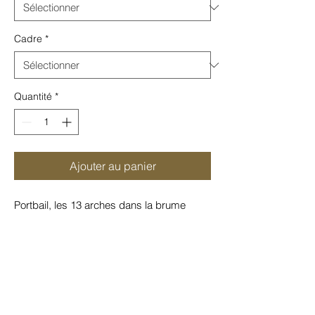
Cadre
*
Quantité
*
Ajouter au panier
Portbail, les 13 arches dans la brume
Tirage jet d'encre
Cette photographie est tirée sur différents
papiers selon le format choisi :